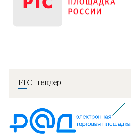
РТС–тендер